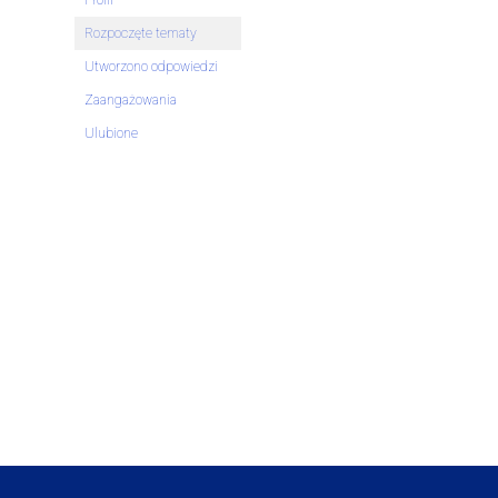
Profil
Rozpoczęte tematy
Utworzono odpowiedzi
Zaangażowania
Ulubione