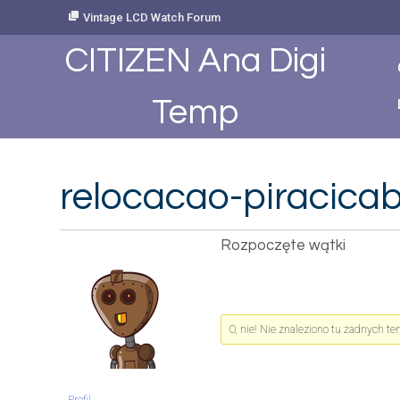
Skip
Vintage LCD Watch Forum
to
Content
CITIZEN Ana Digi
Temp
relocacao-piracica
Rozpoczęte wątki
O, nie! Nie znaleziono tu żadnych t