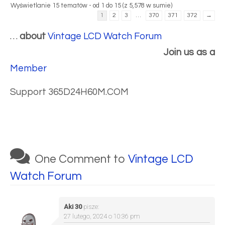
Wyświetlanie 15 tematów - od 1 do 15 (z 5,578 w sumie)
1
2
3
…
370
371
372
→
…
about
Vintage LCD Watch Forum
Join us as a
Member
Support 365D24H60M.COM
One Comment to
Vintage LCD
Watch Forum
Aki 30
pisze:
27 lutego, 2024 o 10:36 pm