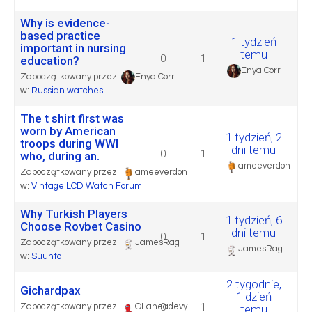
Why is evidence-
based practice
1 tydzień
important in nursing
temu
0
1
education?
Enya Corr
Zapoczątkowany przez:
Enya Corr
w:
Russian watches
The t shirt first was
worn by American
1 tydzień, 2
troops during WWI
dni temu
0
1
who, during an.
ameeverdon
Zapoczątkowany przez:
ameeverdon
w:
Vintage LCD Watch Forum
Why Turkish Players
1 tydzień, 6
Choose Rovbet Casino
dni temu
0
1
Zapoczątkowany przez:
JamesRag
JamesRag
w:
Suunto
2 tygodnie,
Gichardpax
1 dzień
0
1
Zapoczątkowany przez:
OLaneadevy
temu