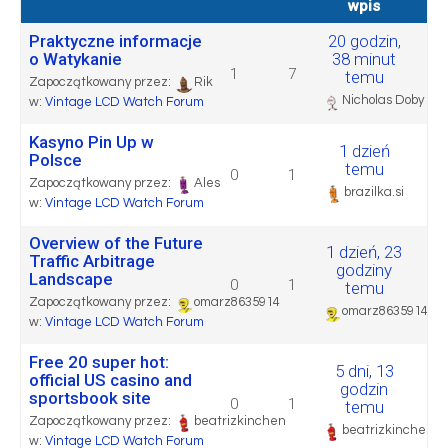
wpis
Praktyczne informacje
20 godzin,
o Watykanie
38 minut
1
7
temu
Zapoczątkowany przez:
Rik
Nicholas Doby
w:
Vintage LCD Watch Forum
Kasyno Pin Up w
1 dzień
Polsce
temu
0
1
Zapoczątkowany przez:
Ales
brazilka.si
w:
Vintage LCD Watch Forum
Overview of the Future
1 dzień, 23
Traffic Arbitrage
godziny
Landscape
0
1
temu
Zapoczątkowany przez:
omarz8635914
omarz8635914
w:
Vintage LCD Watch Forum
Free 20 super hot:
5 dni, 13
official US casino and
godzin
sportsbook site
0
1
temu
Zapoczątkowany przez:
beatrizkinchen
beatrizkinchen
w:
Vintage LCD Watch Forum