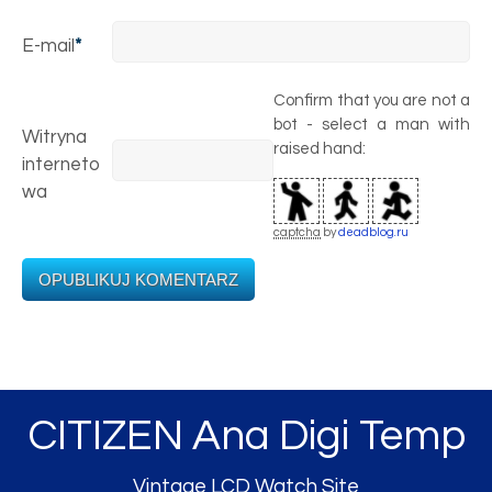
E-mail
*
Confirm that you are not a
bot - select a man with
Witryna
raised hand:
interneto
wa
captcha
by
deadblog.ru
CITIZEN Ana Digi Temp
Vintage LCD Watch Site