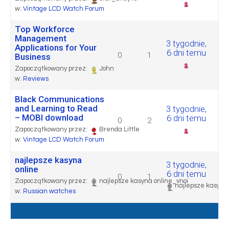
w:
Vintage LCD Watch Forum
Top Workforce
Management
3 tygodnie,
Applications for Your
6 dni temu
0
1
Business
Zapoczątkowany przez:
John
w:
Reviews
Black Communications
and Learning to Read
3 tygodnie,
– MOBI download
6 dni temu
0
2
Zapoczątkowany przez:
Brenda Little
w:
Vintage LCD Watch Forum
najlepsze kasyna
3 tygodnie,
online
6 dni temu
0
1
Zapoczątkowany przez:
najlepsze kasyna online_vnoi
najlepsze kasyna 
w:
Russian watches