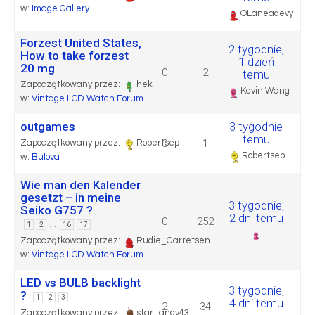
w:
Image Gallery
OLaneadevy
Forzest United States,
2 tygodnie,
How to take forzest
1 dzień
20 mg
0
2
temu
Zapoczątkowany przez:
hek
Kevin Wang
w:
Vintage LCD Watch Forum
outgames
3 tygodnie
temu
0
1
Zapoczątkowany przez:
Robertsep
Robertsep
w:
Bulova
Wie man den Kalender
gesetzt – in meine
3 tygodnie,
Seiko G757 ?
2 dni temu
0
252
…
1
2
16
17
Zapoczątkowany przez:
Rudie_Garretsen
w:
Vintage LCD Watch Forum
LED vs BULB backlight
3 tygodnie,
?
1
2
3
4 dni temu
2
34
Zapoczątkowany przez:
star_andy43