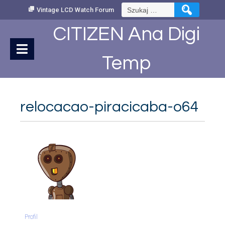
Skip
Szukaj:
Vintage LCD Watch Forum
to
Content
CITIZEN Ana Digi
Temp
relocacao-piracicaba-o64
Profil