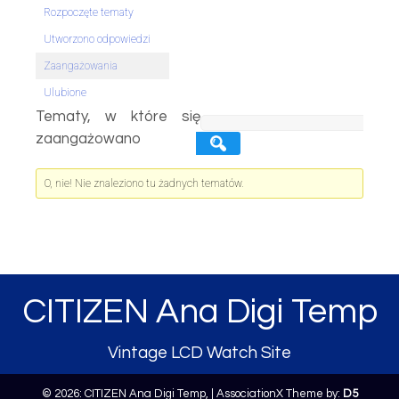
Rozpoczęte tematy
Utworzono odpowiedzi
Zaangażowania
Ulubione
Tematy, w które się
zaangażowano
O, nie! Nie znaleziono tu żadnych tematów.
CITIZEN Ana Digi Temp
Vintage LCD Watch Site
© 2026: CITIZEN Ana Digi Temp,
| AssociationX Theme by:
D5