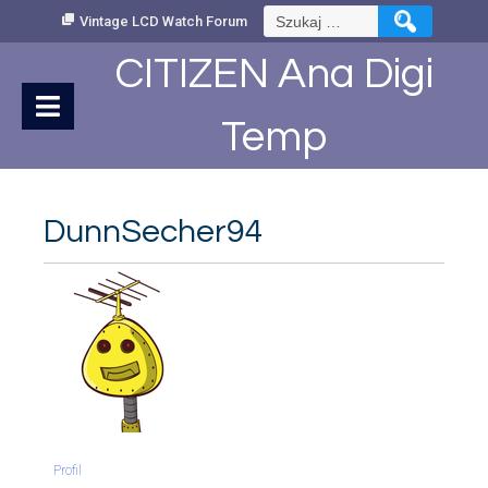
Skip
Szukaj:
Vintage LCD Watch Forum
to
Content
CITIZEN Ana Digi
Temp
DunnSecher94
Profil