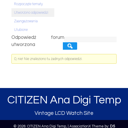
Rozpoczęte tematy
Utworzono odpowiedzi
Zaangażowania
Ulubione
Odpowiedź forum
utworzona
O, nie! Nie znaleziono tu żadnych odpowiedzi.
CITIZEN Ana Digi Temp
Vintage LCD Watch Site
© 2026: CITIZEN Ana Digi Temp,
| AssociationX Theme by:
D5