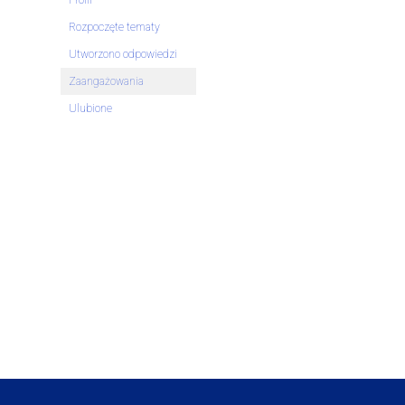
Profil
Rozpoczęte tematy
Utworzono odpowiedzi
Zaangażowania
Ulubione