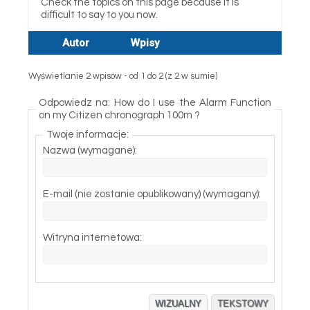
Check the topics on this page because it is
difficult to say to you now.
Autor
Wpisy
Wyświetlanie 2 wpisów - od 1 do 2 (z 2 w sumie)
Odpowiedz na: How do I use the Alarm Function
on my Citizen chronograph 100m ?
Twoje informacje:
Nazwa (wymagane):
E-mail (nie zostanie opublikowany) (wymagany):
Witryna internetowa:
WIZUALNY
TEKSTOWY