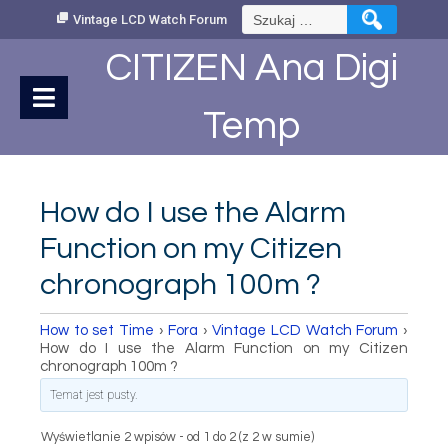
Skip
Szukaj:
Vintage LCD Watch Forum
to
Content
CITIZEN Ana Digi
Temp
How do I use the Alarm
Function on my Citizen
chronograph 100m ?
How to set Time
›
Fora
›
Vintage LCD Watch Forum
›
How do I use the Alarm Function on my Citizen
chronograph 100m ?
Temat jest pusty.
Wyświetlanie 2 wpisów - od 1 do 2 (z 2 w sumie)