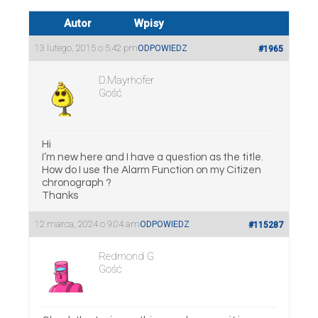
Autor
Wpisy
13 lutego, 2015 o 5:42 pm
ODPOWIEDZ
#1965
D.Mayrhofer
Gość
Hi
I’m new here and I have a question as the title.
How do I use the Alarm Function on my Citizen
chronograph ?
Thanks
12 marca, 2024 o 9:04 am
ODPOWIEDZ
#115287
Redmond G
Gość