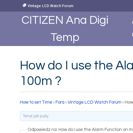
Skip
Vintage LCD Watch Forum
to
Content
CITIZEN Ana Digi
Temp
How do I use the Al
100m ?
How to set Time
›
Fora
›
Vintage LCD Watch Forum
›
How
Temat jest pusty.
Odpowiedz na: How do I use the Alarm Function on 