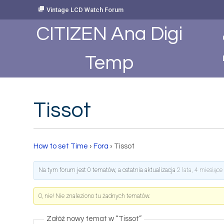
Skip
Vintage LCD Watch Forum
to
Content
CITIZEN Ana Digi
Temp
Tissot
How to set Time
›
Fora
›
Tissot
Na tym forum jest 0 tematów, a ostatnia aktualizacja
2 lata, 4 miesiąc
O, nie! Nie znaleziono tu żadnych tematów.
Załóż nowy temat w “Tissot”