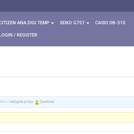
CITIZEN ANA DIGI TEMP
SEIKO G757
CASIO DB-310
LOGIN / REGISTER
e temu
nastąpiła przez
Derekred
.