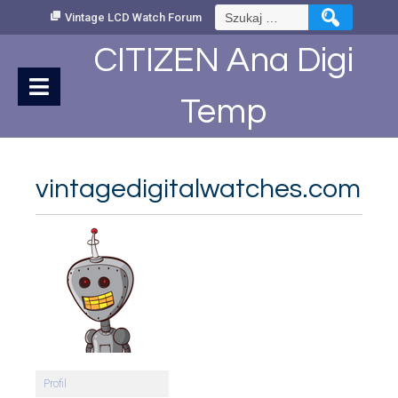
Skip
Szukaj:
Vintage LCD Watch Forum
to
Content
CITIZEN Ana Digi
Temp
vintagedigitalwatches.com
Profil