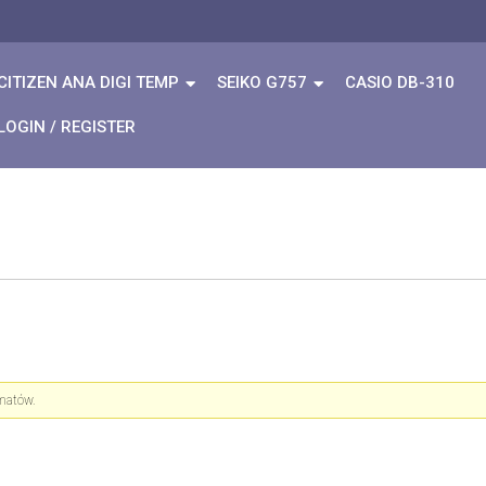
CITIZEN ANA DIGI TEMP
SEIKO G757
CASIO DB-310
LOGIN / REGISTER
ematów.