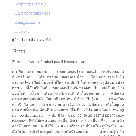
Rozpoczęte tematy
Utworzono odpowiedzi
Zaangażowania
Ulubione
@refundbeast44
Profil
Zarejestrowane: 2 miesiące, 4 tygodnie temu
เบทฟิก และ อนาคต การเล่นเกมออนไลน์ ตอนนี้ การเล่นเกมผ่าน
อินเทอร์เน็ต ได้รับความนิยมอย่างต่อเนื่อง โดยเฉพาะอย่างยิ่งใน
ประเทศไทย เมื่อมีเว็บไซต์ ที่ให้ความบันเทิงในหลากหลายรูปแบบ อย่าง
betflik ที่เป็นเว็บไซต์การพนันออนไลน์ที่ครบวงจร ไม่ว่าจะเป็นคาสิโน
ออนไลน์ สล็อต หรือแม้กระทั่งการเดิมพันในประเภทต่างๆ ที่นักเล่น
สามารถเพลิดเพลินไปกับเกมที่ตนชื่นชอบได้อย่างไม่รู้จบ การสมัคร
สมาชิกกับ betflik สะดวกสบาย และยังมีการเข้าถึงที่สะดวก เพื่อให้ผู้เล่น
สามารถเริ่มพนันได้ทันที และนอกจากนี้ยังมีการอัปเดตเกมใหม่ๆ เช่น pg
slot, pp slot, bpg slot, rlx slot และ nlc slot รวมถึงเกมยอดนิยมอย่าง sexy
baccarat ที่ทำให้การเล่นสนุกยิ่งขึ้น ด้วยการบริการที่น่าเชื่อถือ และเว็บ
ตรงที่ไม่ผ่านเอเย่นต์ ทำให้ betflik ยังถือว่าเป็นที่นิยมในหมู่นักพนัน และ
มั่นใจในการเข้าร่วมสนุกกับเกมออนไลน์ในอนาคต ทำความรู้จักกับ