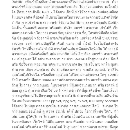
Betflik เพื่อเข้าถึงสล็อตเว็บตรงและคาสิโนออนไลน์อย่างง่ายดาย ด้วย
ทางเข้าที่สะดวกและ ระบบฝากถอนที่รวดเร็ว ไม่ว่าจะเล่นผ่าน เครื่องมือ
ใด ก็สามารถเข้าถึง Betflik ได้อย่างเต็มที่ ทำให้การเล่น เกมส์และสล็อต
ไม่เคยหยุดนิ่ง ทั้งยังเต็มไปด้วยโอกาสในการชนะและความบันเทิงที่ไร้ขีด
จำกัด การเข้าร่วม และ การเข้าใช้งาน Betflik การลงทะเบียนกับ Betflik
ถือเป็น ขั้นตอนที่ สะดวก พร้อมกับ ทันใจ สมาชิก สามารถ เข้าไปที่ เว็บ
หลักของ เบทฟิก โดยการ กรอก ข้อมูลต่างๆ เช่น ชื่อ, โทรศัพท์มือถือ พร้อม
กับ ข้อมูลบัญชี หลังจากที่ กรอกเรียบร้อย แล้ว แค่เพียง คลิกที่ ปุ่มเข้าร่วม
ระบบจะ จะทำ สร้างบัญชีให้ ทันที นอกจากนี้ ก็ยังมี โปรโมชั่นสำหรับ
สมาชิกใหม่ที่น่าสนใจ ทำให้ การเริ่มต้นเล่น พนันออนไลน์ เป็น ได้อย่าง มี
ความสนุก เมื่อเสร็จสิ้นที่ สมัครสมาชิก เสร็จเรียบร้อย สมาชิก สามารถที่
จะ เข้าสู่ระบบได้ อย่างสะดวก สบาย ผ่าน Betflik เข้าสู่ระบบ ด้วย อีเมล์
หรือ ชื่อใช้งาน พร้อมกับ รหัสผ่าน การเข้าถึง Betflik เว็บตรง ทำให้ ผู้เล่น
สามารถ เลือก สนุกสนาน กับ เกมส์หลากหลาย รวมถึง pg slot, คาสิโน
ออนไลน์ได้เงินจริง, หรือสล็อตออนไลน์ ได้โดย ผ่านตัวกลาง ใดๆ Betflik
ยังมี ทางเข้าเพื่อตอบสนอง ความต้องการของสมาชิก สมาชิก อย่าง ครบ
ถ้วน ไม่ว่าจะ การเล่นเกม ในช่วงเวลา มีผู้เล่นจำนวนมาก หรือ เวลาที่ มี
น้อย ผู้เล่น สามารถ เลือกใช้ betflik ทางเข้า ที่ดีที่สุด เพื่อที่จะ ให้แน่ใจว่า
การสนุกกับเกม ไม่มีการหยุดชะงัก และยัง ยังสามารถที่จะ เพลิดเพลิน ร่วม
กับ เกมส์หลากหลาย อย่าง pp slot, bpg slot, rlx slot, และ sexy baccarat
ได้อย่าง ไม่หยุด ตลอด ทุกเมื่อ อนาคต การเล่นเกมออนไลน์ อนาคต ใน
การเล่นเกมออนไลน์ ดู สว่าง รวมทั้ง เต็มไปด้วย โอกาสใหม่ๆ ให้กับ นัก
เล่น และ ผู้ให้บริการ โดยเฉพาะ สำหรับ เว็บพนัน อย่าง เบทฟิก ที่มุ่งมั่น
ในการพัฒนา เว็บไซต์ ให้มีคุณภาพ และ ทันสมัย การนำเสนอ เกมสล็อต
ออนไลน์ พร้อมทั้ง คาสิโนออนไลน์ ในรูปแบบ หลากหลาย จะช่วย ดึงดูด