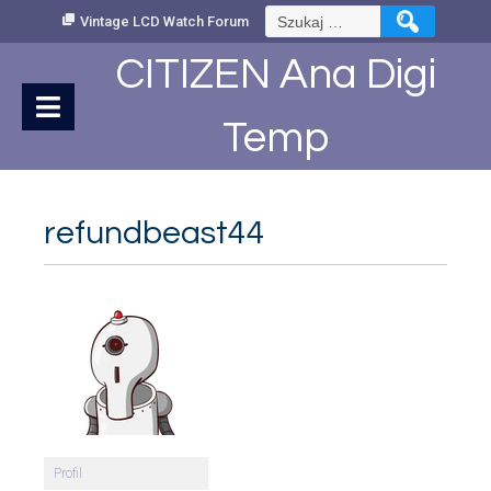
Skip
Szukaj:
Vintage LCD Watch Forum
to
Content
CITIZEN Ana Digi
Temp
refundbeast44
Profil