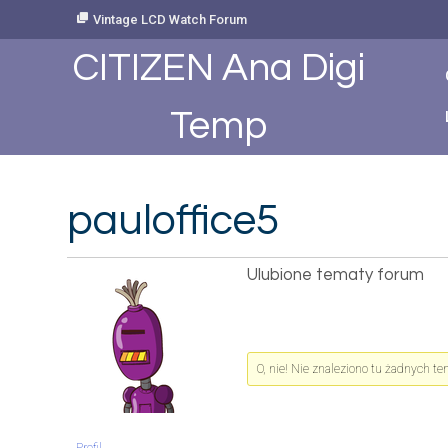
Skip
Vintage LCD Watch Forum
to
Content
CITIZEN Ana Digi
Temp
pauloffice5
Ulubione tematy forum
O, nie! Nie znaleziono tu żadnych t