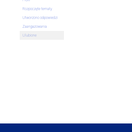
Profil
Rozpoczęte tematy
Utworzono odpowiedzi
Zaangażowania
Ulubione