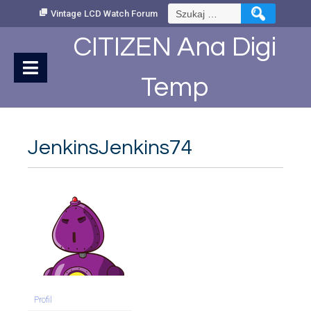
Skip
Szukaj:
Vintage LCD Watch Forum
to
Content
CITIZEN Ana Digi
Temp
JenkinsJenkins74
Profil