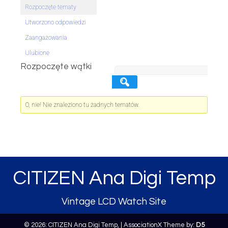
Rozpoczęte tematy
Utworzono odpowiedzi
Zaangażowania
Ulubione
Rozpoczęte wątki
O, nie! Nie znaleziono tu żadnych tematów.
CITIZEN Ana Digi Temp
Vintage LCD Watch Site
© 2026: CITIZEN Ana Digi Temp,
| AssociationX Theme by:
D5