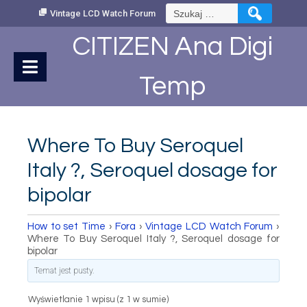
Skip
Szukaj:
Vintage LCD Watch Forum
to
Content
CITIZEN Ana Digi
Temp
Where To Buy Seroquel
Italy ?, Seroquel dosage for
bipolar
How to set Time
›
Fora
›
Vintage LCD Watch Forum
›
Where To Buy Seroquel Italy ?, Seroquel dosage for
bipolar
Temat jest pusty.
Wyświetlanie 1 wpisu (z 1 w sumie)