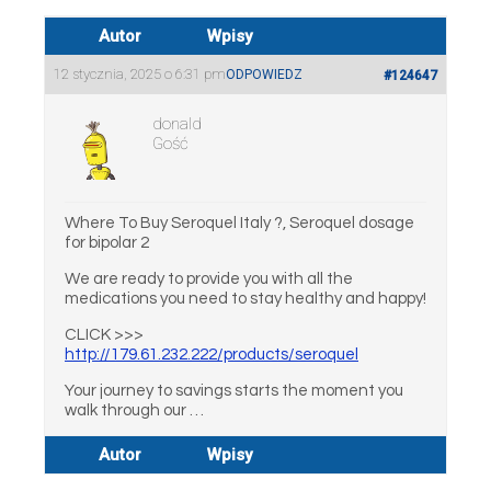
Autor
Wpisy
12 stycznia, 2025 o 6:31 pm
ODPOWIEDZ
#124647
donald
Gość
Where To Buy Seroquel Italy ?, Seroquel dosage
for bipolar 2
We are ready to provide you with all the
medications you need to stay healthy and happy!
CLICK >>>
http://179.61.232.222/products/seroquel
Your journey to savings starts the moment you
walk through our …
Autor
Wpisy