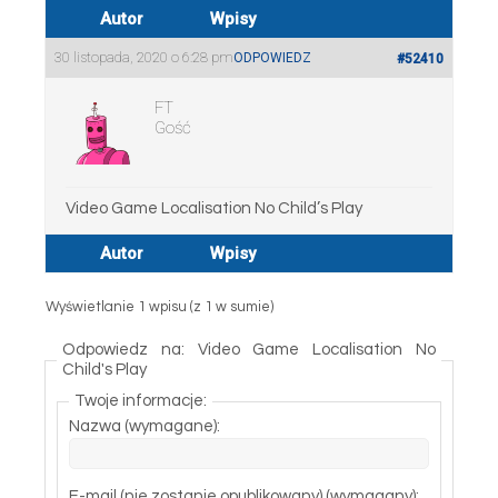
Autor
Wpisy
30 listopada, 2020 o 6:28 pm
ODPOWIEDZ
#52410
FT
Gość
Video Game Localisation No Child’s Play
Autor
Wpisy
Wyświetlanie 1 wpisu (z 1 w sumie)
Odpowiedz na: Video Game Localisation No
Child's Play
Twoje informacje:
Nazwa (wymagane):
E-mail (nie zostanie opublikowany) (wymagany):