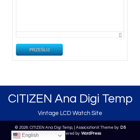
PRZEŚLIJ
CITIZEN Ana Digi Temp
Vintage LCD Watch Site
© 2026: CITIZEN Ana Digi Temp,
| AssociationX Theme by:
D5
Creation
| Powered by:
WordPress
English