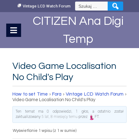
Skip
Szukaj:
Vintage LCD Watch Forum
to
Content
CITIZEN Ana Digi
Temp
Video Game Localisation
No Child's Play
How to set Time
›
Fora
›
Vintage LCD Watch Forum
›
Video Game Localisation No Child's Play
Ten temat ma 0 odpowiedzi, 1 głos, a ostatnio został
zaktualizowany
5 lat, 8 miesięcy temu
przez
FT
.
Wyświetlanie 1 wpisu (z 1 w sumie)