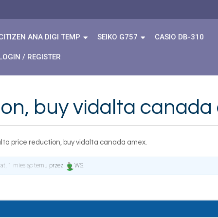
CITIZEN ANA DIGI TEMP
SEIKO G757
CASIO DB-310
LOGIN / REGISTER
tion, buy vidalta canada
lta price reduction, buy vidalta canada amex.
lat, 1 miesiąc temu
przez
WS
.