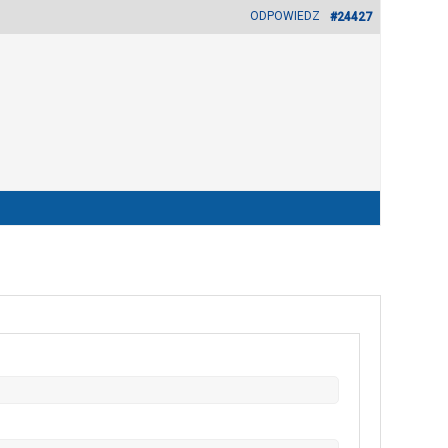
ODPOWIEDZ
#24427