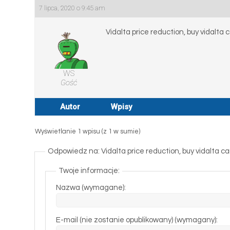
7 lipca, 2020 o 9:45 am
Vidalta price reduction, buy vidalt
WS
Gość
Autor
Wpisy
Wyświetlanie 1 wpisu (z 1 w sumie)
Odpowiedz na: Vidalta price reduction, buy vidalta 
Twoje informacje:
Nazwa (wymagane):
E-mail (nie zostanie opublikowany) (wymagany):