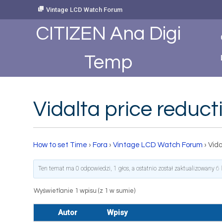
Skip
Vintage LCD Watch Forum
to
Content
CITIZEN Ana Digi
Temp
Vidalta price reduc
How to set Time
›
Fora
›
Vintage LCD Watch Forum
›
Vida
Ten temat ma 0 odpowiedzi, 1 głos, a ostatnio został zaktualizowany
6 
Wyświetlanie 1 wpisu (z 1 w sumie)
Autor
Wpisy