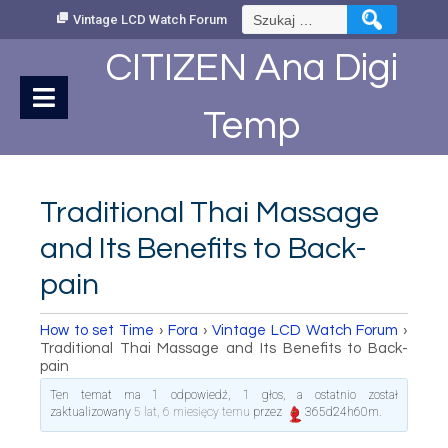
Skip
Szukaj:
Vintage LCD Watch Forum
to
Content
CITIZEN Ana Digi
Temp
Traditional Thai Massage
and Its Benefits to Back-
pain
How to set Time
›
Fora
›
Vintage LCD Watch Forum
›
Traditional Thai Massage and Its Benefits to Back-
pain
Ten temat ma 1 odpowiedź, 1 głos, a ostatnio został
zaktualizowany
5 lat, 6 miesięcy temu
przez
365d24h60m
.