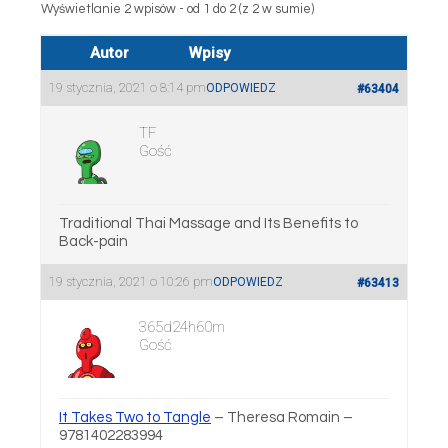
Wyświetlanie 2 wpisów - od 1 do 2 (z 2 w sumie)
Autor
Wpisy
19 stycznia, 2021 o 8:14 pm
ODPOWIEDZ
#63404
TF
Gość
Traditional Thai Massage and Its Benefits to
Back-pain
19 stycznia, 2021 o 10:26 pm
ODPOWIEDZ
#63413
365d24h60m
Gość
It Takes Two to Tangle
– Theresa Romain –
9781402283994