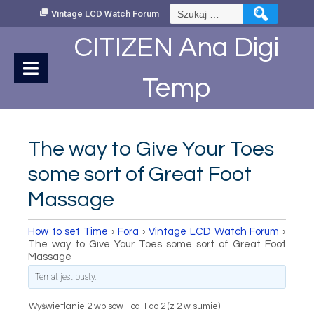
Skip
Szukaj:
Vintage LCD Watch Forum
to
Content
CITIZEN Ana Digi
Temp
The way to Give Your Toes
some sort of Great Foot
Massage
How to set Time
›
Fora
›
Vintage LCD Watch Forum
›
The way to Give Your Toes some sort of Great Foot
Massage
Temat jest pusty.
Wyświetlanie 2 wpisów - od 1 do 2 (z 2 w sumie)