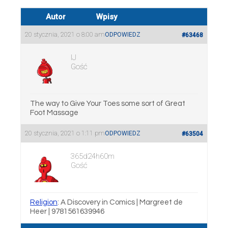
Autor
Wpisy
20 stycznia, 2021 o 8:00 am
ODPOWIEDZ
#63468
IJ
Gość
The way to Give Your Toes some sort of Great
Foot Massage
20 stycznia, 2021 o 1:11 pm
ODPOWIEDZ
#63504
365d24h60m
Gość
Religion
: A Discovery in Comics | Margreet de
Heer | 9781561639946