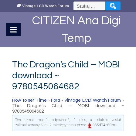
Skip
Szukaj:
Vintage LCD Watch Forum
to
Content
CITIZEN Ana Digi
Temp
The Dragon's Child – MOBI
download ~
9780545064682
How to set Time
›
Fora
›
Vintage LCD Watch Forum
›
The Dragon's Child – MOBI download ~
9780545064682
Ten temat ma 1 odpowiedź, 1 głos, a ostatnio został
zaktualizowany
5 lat, 7 miesięcy temu
przez
365d24h60m
.