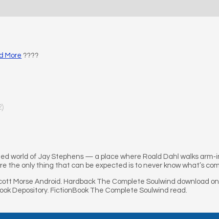
d More
????
2)
ed world of Jay Stephens — a place where Roald Dahl walks arm-i
re the only thing that can be expected is to never know what’s com
ott Morse Android. Hardback The Complete Soulwind download on
Book Depository. FictionBook The Complete Soulwind read.