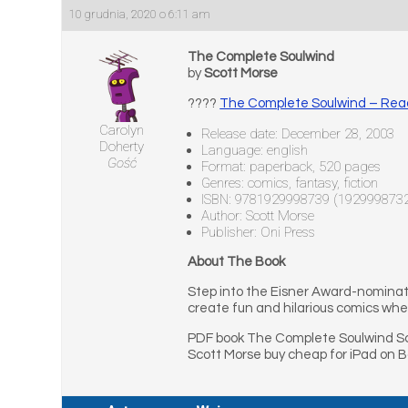
10 grudnia, 2020 o 6:11 am
The Complete Soulwind
by
Scott Morse
????
The Complete Soulwind – Rea
Carolyn
Release date: December 28, 2003
Doherty
Language: english
Gość
Format: paperback, 520 pages
Genres: comics, fantasy, fiction
ISBN: 9781929998739 (192999873
Author: Scott Morse
Publisher: Oni Press
About The Book
Step into the Eisner Award-nominat
create fun and hilarious comics whe
PDF book The Complete Soulwind Sc
Scott Morse buy cheap for iPad on 