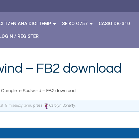
CITIZEN ANA DIGI TEMP
SEIKO G757
CASIO DB-310
LOGIN / REGISTER
wind – FB2 download
 Complete Soulwind – FB2 download
lat, 8 miesięcy temu
przez
Carolyn Doherty
.