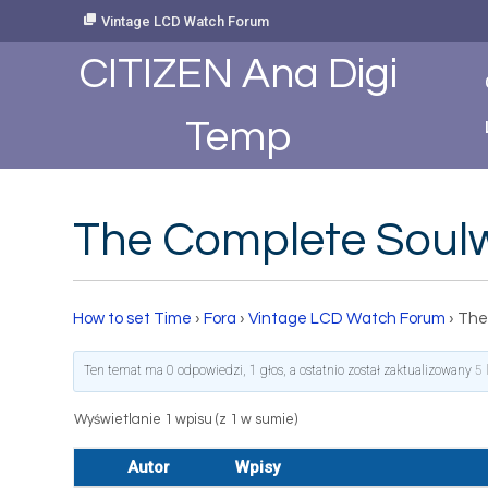
Skip
Vintage LCD Watch Forum
to
Content
CITIZEN Ana Digi
Temp
The Complete Soul
How to set Time
›
Fora
›
Vintage LCD Watch Forum
›
The
Ten temat ma 0 odpowiedzi, 1 głos, a ostatnio został zaktualizowany
5 
Wyświetlanie 1 wpisu (z 1 w sumie)
Autor
Wpisy