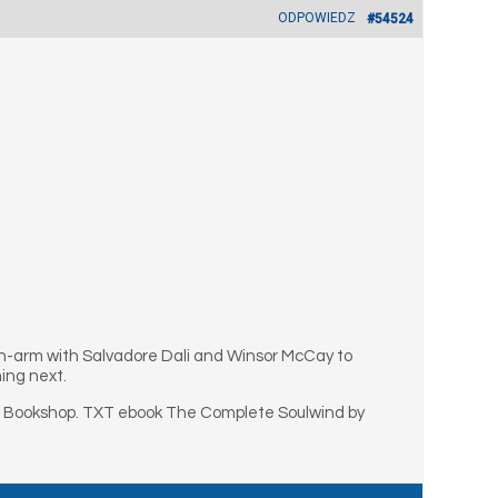
ODPOWIEDZ
#54524
n-arm with Salvadore Dali and Winsor McCay to
ing next.
 Bookshop. TXT ebook The Complete Soulwind by