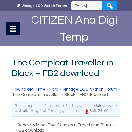
Skip
Szukaj:
Vintage LCD Watch Forum
to
Content
CITIZEN Ana Digi
Temp
The Compleat Traveller in
Black – FB2 download
How to set Time
›
Fora
›
Vintage LCD Watch Forum
›
The Compleat Traveller in Black – FB2 download
Ten temat ma 1 odpowiedź, 1 głos, a ostatnio został
zaktualizowany
5 lat, 7 miesięcy temu
przez
365d24h60m
.
Odpowiedz na: The Compleat Traveller in Black –
FB2 download