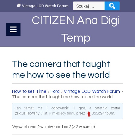
Skip
Szukaj:
Vintage LCD Watch Forum
to
Content
CITIZEN Ana Digi
Temp
The camera that taught
me how to see the world
How to set Time
›
Fora
›
Vintage LCD Watch Forum
›
The camera that taught me how to see the world
Ten temat ma 1 odpowiedź, 1 głos, a ostatnio został
zaktualizowany
5 lat, 9 miesięcy temu
przez
365d24h60m
.
Wyświetlanie 2 wpisów - od 1 do 2 (z 2 w sumie)