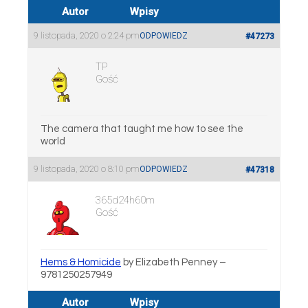
Autor
Wpisy
9 listopada, 2020 o 2:24 pm
ODPOWIEDZ
#47273
TP
Gość
The camera that taught me how to see the
world
9 listopada, 2020 o 8:10 pm
ODPOWIEDZ
#47318
365d24h60m
Gość
Hems & Homicide
by Elizabeth Penney –
9781250257949
Autor
Wpisy