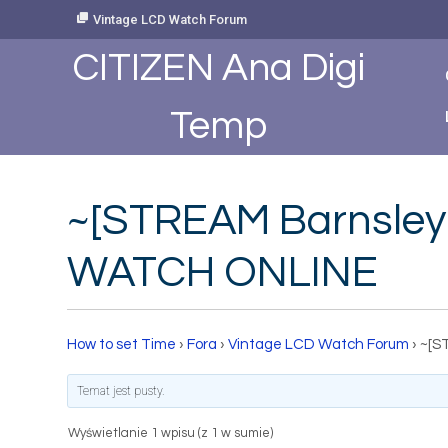
Skip
Vintage LCD Watch Forum
to
Content
CITIZEN Ana Digi
Temp
~[STREAM Barnsley
WATCH ONLINE
How to set Time
›
Fora
›
Vintage LCD Watch Forum
›
~[S
Temat jest pusty.
Wyświetlanie 1 wpisu (z 1 w sumie)