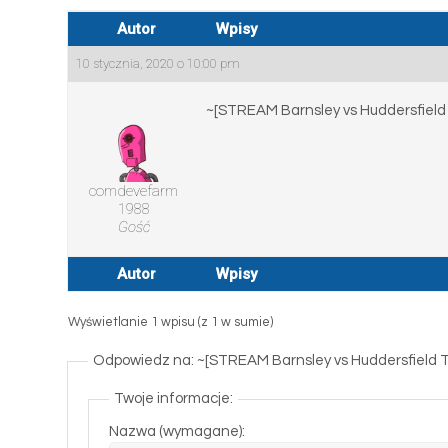
Autor
Wpisy
10 stycznia, 2020 o 10:00 pm
~[STREAM Barnsley vs Huddersfie
comdevefarm
1988
Gość
Autor
Wpisy
Wyświetlanie 1 wpisu (z 1 w sumie)
Odpowiedz na: ~[STREAM Barnsley vs Huddersfiel
Twoje informacje:
Nazwa (wymagane):