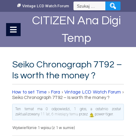
Skip
Szukaj:
Vintage LCD Watch Forum
to
Content
CITIZEN Ana Digi
Temp
Seiko Chronograph 7T92 –
Is worth the money ?
How to set Time
›
Fora
›
Vintage LCD Watch Forum
›
Seiko Chronograph 7T92 – Is worth the money ?
Ten temat ma 0 odpowiedzi, 1 głos, a ostatnio został
zaktualizowany
11 lat, 6 miesięcy temu
przez
power-tiger
.
Wyświetlanie 1 wpisu (z 1 w sumie)