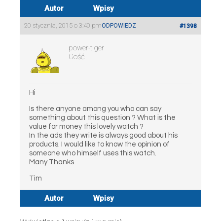
Autor
Wpisy
20 stycznia, 2015 o 3:40 pm
ODPOWIEDZ
#1398
power-tiger
Gość
Hi
Is there anyone among you who can say
something about this question ? What is the
value for money this lovely watch ?
In the ads they write is always good about his
products. I would like to know the opinion of
someone who himself uses this watch.
Many Thanks
Tim
Autor
Wpisy