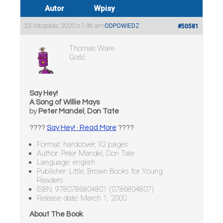
Autor
Wpisy
23 listopada, 2020 o 1:36 am
ODPOWIEDZ
#50581
Thomas Ware
Gość
Say Hey!
A Song of Willie Mays
by
Peter Mandel
,
Don Tate
????
Say Hey! · Read More
????
Format: hardcover, 32 pages
Author: Peter Mandel, Don Tate
Language: english
Publisher: Little, Brown Books for Young
Readers
ISBN: 9780786804801 (0786804807)
Release date: March 1, 2000
About The Book