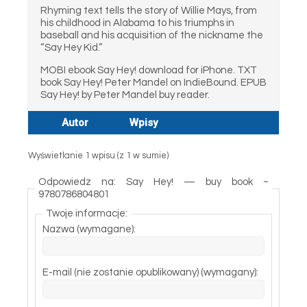
Rhyming text tells the story of Willie Mays, from
his childhood in Alabama to his triumphs in
baseball and his acquisition of the nickname the
“Say Hey Kid.”
MOBI ebook Say Hey! download for iPhone. TXT
book Say Hey! Peter Mandel on IndieBound. EPUB
Say Hey! by Peter Mandel buy reader.
Autor
Wpisy
Wyświetlanie 1 wpisu (z 1 w sumie)
Odpowiedz na: Say Hey! — buy book ~
9780786804801
Twoje informacje:
Nazwa (wymagane):
E-mail (nie zostanie opublikowany) (wymagany):