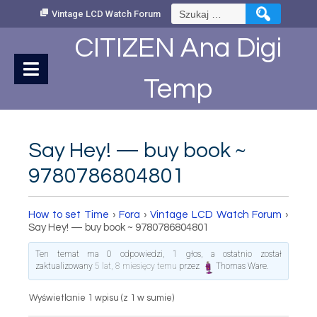
Skip
Szukaj:
Vintage LCD Watch Forum
to
Content
CITIZEN Ana Digi
Temp
Say Hey! — buy book ~
9780786804801
How to set Time
›
Fora
›
Vintage LCD Watch Forum
›
Say Hey! — buy book ~ 9780786804801
Ten temat ma 0 odpowiedzi, 1 głos, a ostatnio został
zaktualizowany
5 lat, 8 miesięcy temu
przez
Thomas Ware
.
Wyświetlanie 1 wpisu (z 1 w sumie)