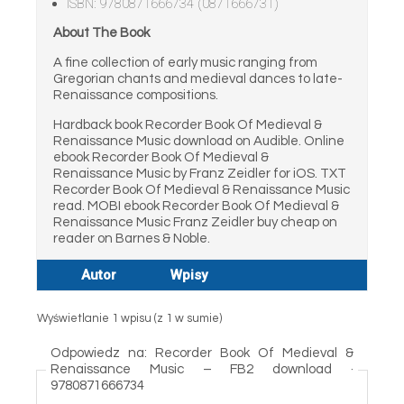
ISBN: 9780871666734 (0871666731)
About The Book
A fine collection of early music ranging from
Gregorian chants and medieval dances to late-
Renaissance compositions.
Hardback book Recorder Book Of Medieval &
Renaissance Music download on Audible. Online
ebook Recorder Book Of Medieval &
Renaissance Music by Franz Zeidler for iOS. TXT
Recorder Book Of Medieval & Renaissance Music
read. MOBI ebook Recorder Book Of Medieval &
Renaissance Music Franz Zeidler buy cheap on
reader on Barnes & Noble.
Autor
Wpisy
Wyświetlanie 1 wpisu (z 1 w sumie)
Odpowiedz na: Recorder Book Of Medieval &
Renaissance Music – FB2 download ·
9780871666734