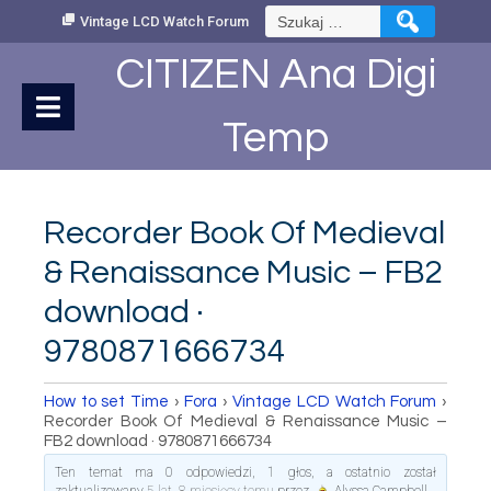
Skip
Szukaj:
Vintage LCD Watch Forum
to
Content
CITIZEN Ana Digi
Temp
Recorder Book Of Medieval
& Renaissance Music – FB2
download ·
9780871666734
How to set Time
›
Fora
›
Vintage LCD Watch Forum
›
Recorder Book Of Medieval & Renaissance Music –
FB2 download · 9780871666734
Ten temat ma 0 odpowiedzi, 1 głos, a ostatnio został