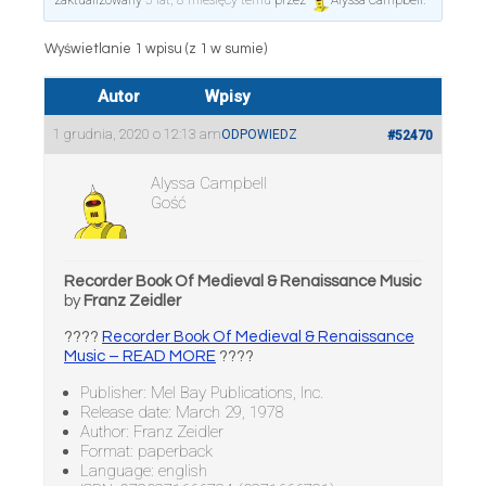
zaktualizowany
5 lat, 8 miesięcy temu
przez
Alyssa Campbell
.
Wyświetlanie 1 wpisu (z 1 w sumie)
Autor
Wpisy
1 grudnia, 2020 o 12:13 am
ODPOWIEDZ
#52470
Alyssa Campbell
Gość
Recorder Book Of Medieval & Renaissance Music
by
Franz Zeidler
????
Recorder Book Of Medieval & Renaissance
Music – READ MORE
????
Publisher: Mel Bay Publications, Inc.
Release date: March 29, 1978
Author: Franz Zeidler
Format: paperback
Language: english