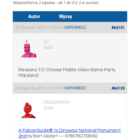
Wyświetlanie 2 wpisów - od 1 do 2 (z 2 w sumie)
Autor
Wpisy
23 stycznia, 2021 o 2:30 am
ODPOWIEDZ
#64101
SJ
Gość
Reasons TO Choose Mobile Video Game Party
Maryland
23 stycznia, 2021 o 7:10 am
ODPOWIEDZ
#64139
365d24h60m
Gość
A FalconGuide® to Dinosaur National Monument,
2nd
by Bert Gildart — 9780762736492