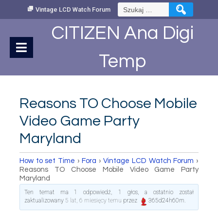
Skip
Szukaj:
Vintage LCD Watch Forum
to
Content
CITIZEN Ana Digi
Temp
Reasons TO Choose Mobile
Video Game Party
Maryland
How to set Time
›
Fora
›
Vintage LCD Watch Forum
›
Reasons TO Choose Mobile Video Game Party
Maryland
Ten temat ma 1 odpowiedź, 1 głos, a ostatnio został
zaktualizowany
5 lat, 6 miesięcy temu
przez
365d24h60m
.