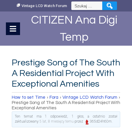
Skip
Szukaj:
Vintage LCD Watch Forum
to
Content
CITIZEN Ana Digi
Temp
Prestige Song of The South
A Residential Project With
Exceptional Amenities
How to set Time
›
Fora
›
Vintage LCD Watch Forum
›
Prestige Song of The South A Residential Project With
Exceptional Amenities
Ten temat ma 1 odpowiedź, 1 głos, a ostatnio został
zaktualizowany
5 lat, 8 miesięcy temu
przez
365d24h60m
.