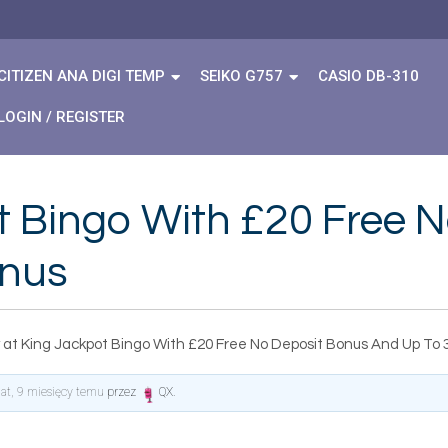
CITIZEN ANA DIGI TEMP
SEIKO G757
CASIO DB-310
LOGIN / REGISTER
t Bingo With £20 Free 
onus
y at King Jackpot Bingo With £20 Free No Deposit Bonus And Up To
lat, 9 miesięcy temu
przez
QX
.