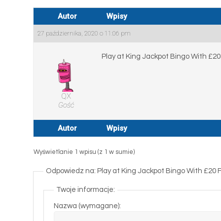
Autor
Wpisy
27 października, 2020 o 11:06 pm
Play at King Jackpot Bingo With £2
QX
Gość
Autor
Wpisy
Wyświetlanie 1 wpisu (z 1 w sumie)
Odpowiedz na: Play at King Jackpot Bingo With £20
Twoje informacje:
Nazwa (wymagane):