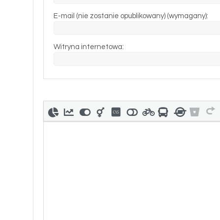
E-mail (nie zostanie opublikowany) (wymagany):
Witryna internetowa: