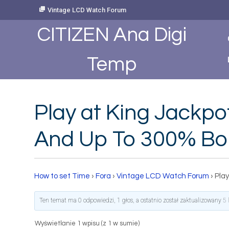
Skip
Vintage LCD Watch Forum
to
Content
CITIZEN Ana Digi
Temp
Play at King Jackpo
And Up To 300% B
How to set Time
›
Fora
›
Vintage LCD Watch Forum
›
Pla
Ten temat ma 0 odpowiedzi, 1 głos, a ostatnio został zaktualizowany
5 
Wyświetlanie 1 wpisu (z 1 w sumie)