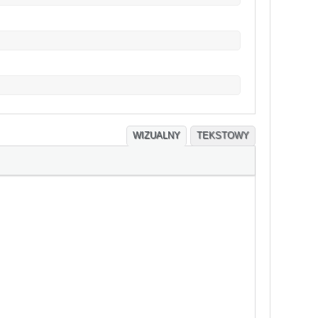
WIZUALNY
TEKSTOWY