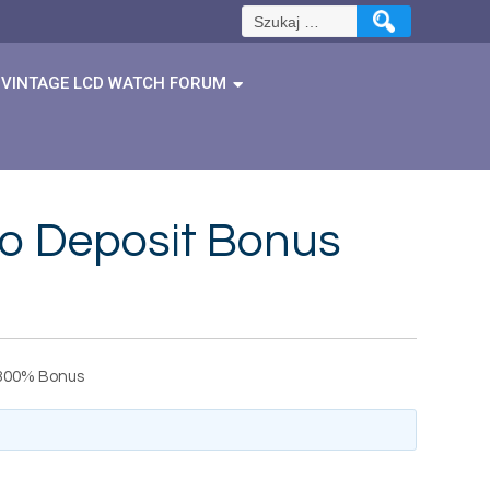
Szukaj:
VINTAGE LCD WATCH FORUM
No Deposit Bonus
 300% Bonus