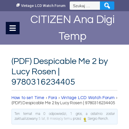
Skip
Szukaj:
Vintage LCD Watch Forum
to
Content
CITIZEN Ana Digi
Temp
(PDF) Despicable Me 2 by
Lucy Rosen |
9780316234405
How to set Time
›
Fora
›
Vintage LCD Watch Forum
›
(PDF) Despicable Me 2 by Lucy Rosen | 9780316234405
Ten temat ma 0 odpowiedzi, 1 głos, a ostatnio został
zaktualizowany
5 lat, 8 miesięcy temu
przez
Sergio Rench
.