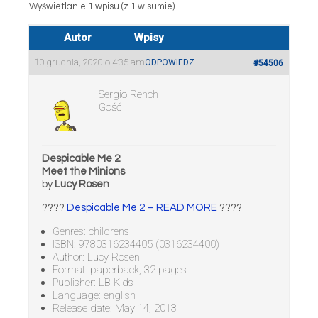
Wyświetlanie 1 wpisu (z 1 w sumie)
Autor
Wpisy
10 grudnia, 2020 o 4:35 am
ODPOWIEDZ
#54506
Sergio Rench
Gość
Despicable Me 2
Meet the Minions
by
Lucy Rosen
????
Despicable Me 2 – READ MORE
????
Genres: childrens
ISBN: 9780316234405 (0316234400)
Author: Lucy Rosen
Format: paperback, 32 pages
Publisher: LB Kids
Language: english
Release date: May 14, 2013