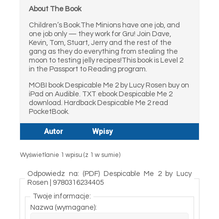
About The Book
Children’s Book.The Minions have one job, and
one job only — they work for Gru! Join Dave,
Kevin, Tom, Stuart, Jerry and the rest of the
gang as they do everything from stealing the
moon to testing jelly recipes!This book is Level 2
in the Passport to Reading program.
MOBI book Despicable Me 2 by Lucy Rosen buy on
iPad on Audible. TXT ebook Despicable Me 2
download. Hardback Despicable Me 2 read
PocketBook.
Autor
Wpisy
Wyświetlanie 1 wpisu (z 1 w sumie)
Odpowiedz na: (PDF) Despicable Me 2 by Lucy
Rosen | 9780316234405
Twoje informacje:
Nazwa (wymagane):