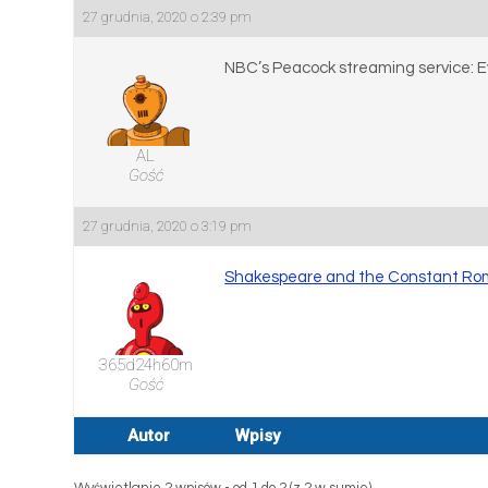
27 grudnia, 2020 o 2:39 pm
NBC’s Peacock streaming service: E
AL
Gość
27 grudnia, 2020 o 3:19 pm
Shakespeare and the Constant R
365d24h60m
Gość
Autor
Wpisy