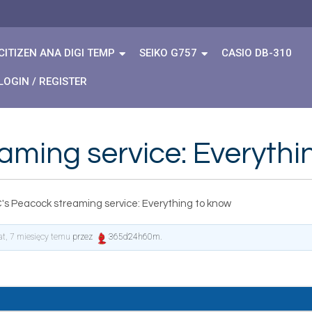
CITIZEN ANA DIGI TEMP
SEIKO G757
CASIO DB-310
LOGIN / REGISTER
aming service: Everythi
's Peacock streaming service: Everything to know
lat, 7 miesięcy temu
przez
365d24h60m
.