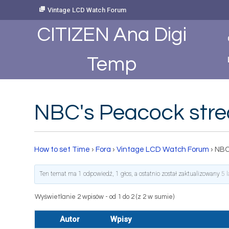
Skip
Vintage LCD Watch Forum
to
Content
CITIZEN Ana Digi
Temp
NBC's Peacock stre
How to set Time
›
Fora
›
Vintage LCD Watch Forum
›
NBC
Ten temat ma 1 odpowiedź, 1 głos, a ostatnio został zaktualizowany
5 
Wyświetlanie 2 wpisów - od 1 do 2 (z 2 w sumie)
Autor
Wpisy