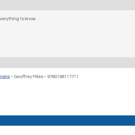
verything to know
omans
~ Geoffrey Miles ~ 9780198117711