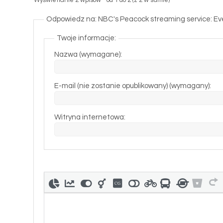
Wyświetlanie 2 wpisów - od 1 do 2 (z 2 w sumie)
Odpowiedz na: NBC's Peacock streaming service: Ev
Twoje informacje:
Nazwa (wymagane):
E-mail (nie zostanie opublikowany) (wymagany):
Witryna internetowa: