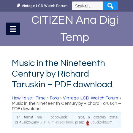
Skip
Szukaj:
Vintage LCD Watch Forum
to
Content
CITIZEN Ana Digi
Temp
Music in the Nineteenth
Century by Richard
Taruskin – PDF download
How to set Time
›
Fora
›
Vintage LCD Watch Forum
›
Music in the Nineteenth Century by Richard Taruskin –
PDF download
Ten temat ma 1 odpowiedź, 1 głos, a ostatnio został
zaktualizowany
5 lat, 8 miesięcy temu
przez
365d24h60m
.