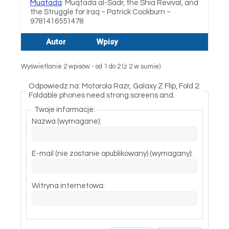
Muqtada
: Muqtada al-Sadr, the Shia Revival, and
the Struggle for Iraq ~ Patrick Cockburn ~
9781416551478
Autor
Wpisy
Wyświetlanie 2 wpisów - od 1 do 2 (z 2 w sumie)
Odpowiedz na: Motorola Razr, Galaxy Z Flip, Fold 2:
Foldable phones need strong screens and.
Twoje informacje:
Nazwa (wymagane):
E-mail (nie zostanie opublikowany) (wymagany):
Witryna internetowa: