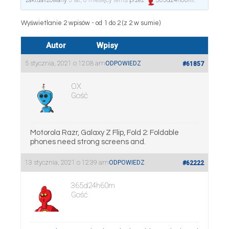
zaktualizowany
5 lat, 6 miesięcy temu
przez
365d24h60m
.
Wyświetlanie 2 wpisów - od 1 do 2 (z 2 w sumie)
Autor
Wpisy
5 stycznia, 2021 o 12:08 am
ODPOWIEDZ
#61857
OX
Gość
Motorola Razr, Galaxy Z Flip, Fold 2: Foldable
phones need strong screens and.
13 stycznia, 2021 o 12:39 am
ODPOWIEDZ
#62222
365d24h60m
Gość