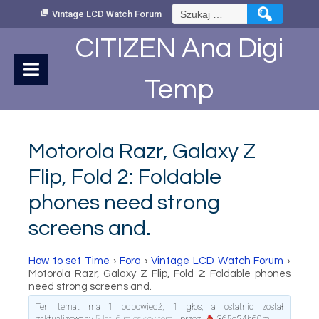
Skip
Szukaj:
Vintage LCD Watch Forum
to
Content
CITIZEN Ana Digi
Temp
Motorola Razr, Galaxy Z
Flip, Fold 2: Foldable
phones need strong
screens and.
How to set Time
›
Fora
›
Vintage LCD Watch Forum
›
Motorola Razr, Galaxy Z Flip, Fold 2: Foldable phones
need strong screens and.
Ten temat ma 1 odpowiedź, 1 głos, a ostatnio został