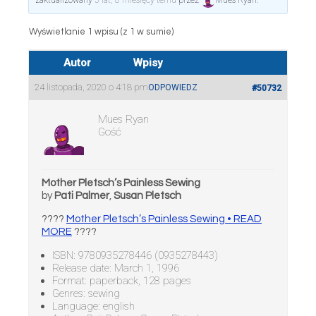
zaktualizowany
5 lat, 8 miesięcy temu
przez
Mues Ryan
.
Wyświetlanie 1 wpisu (z 1 w sumie)
Autor
Wpisy
24 listopada, 2020 o 4:18 pm
ODPOWIEDZ
#50732
Mues Ryan
Gość
Mother Pletsch’s Painless Sewing
by
Pati Palmer
,
Susan Pletsch
????
Mother Pletsch’s Painless Sewing • READ
MORE
????
ISBN: 9780935278446 (0935278443)
Release date: March 1, 1996
Format: paperback, 128 pages
Genres: sewing
Language: english