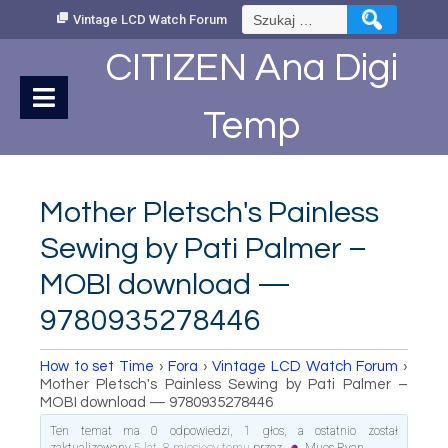
Skip
Szukaj:
Vintage LCD Watch Forum
to
Content
CITIZEN Ana Digi
Temp
Mother Pletsch's Painless
Sewing by Pati Palmer –
MOBI download —
9780935278446
How to set Time
›
Fora
›
Vintage LCD Watch Forum
›
Mother Pletsch's Painless Sewing by Pati Palmer –
MOBI download — 9780935278446
Ten temat ma 0 odpowiedzi, 1 głos, a ostatnio został