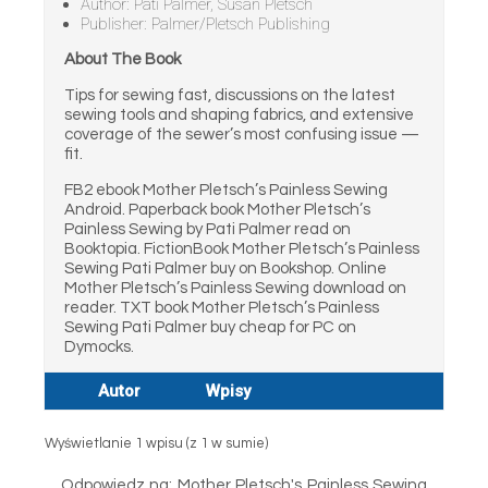
Author: Pati Palmer, Susan Pletsch
Publisher: Palmer/Pletsch Publishing
About The Book
Tips for sewing fast, discussions on the latest
sewing tools and shaping fabrics, and extensive
coverage of the sewer’s most confusing issue —
fit.
FB2 ebook Mother Pletsch’s Painless Sewing
Android. Paperback book Mother Pletsch’s
Painless Sewing by Pati Palmer read on
Booktopia. FictionBook Mother Pletsch’s Painless
Sewing Pati Palmer buy on Bookshop. Online
Mother Pletsch’s Painless Sewing download on
reader. TXT book Mother Pletsch’s Painless
Sewing Pati Palmer buy cheap for PC on
Dymocks.
Autor
Wpisy
Wyświetlanie 1 wpisu (z 1 w sumie)
Odpowiedz na: Mother Pletsch's Painless Sewing