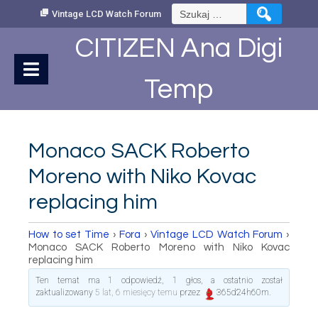
Skip
Szukaj:
Vintage LCD Watch Forum
to
Content
CITIZEN Ana Digi
Temp
Monaco SACK Roberto
Moreno with Niko Kovac
replacing him
How to set Time
›
Fora
›
Vintage LCD Watch Forum
›
Monaco SACK Roberto Moreno with Niko Kovac
replacing him
Ten temat ma 1 odpowiedź, 1 głos, a ostatnio został
zaktualizowany
5 lat, 6 miesięcy temu
przez
365d24h60m
.