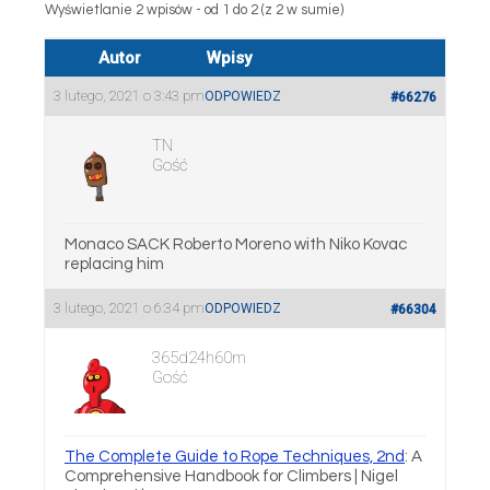
Wyświetlanie 2 wpisów - od 1 do 2 (z 2 w sumie)
Autor
Wpisy
3 lutego, 2021 o 3:43 pm
ODPOWIEDZ
#66276
TN
Gość
Monaco SACK Roberto Moreno with Niko Kovac
replacing him
3 lutego, 2021 o 6:34 pm
ODPOWIEDZ
#66304
365d24h60m
Gość
The Complete Guide to Rope Techniques, 2nd
: A
Comprehensive Handbook for Climbers | Nigel