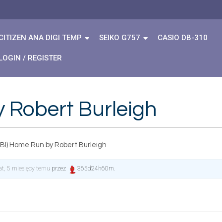
CITIZEN ANA DIGI TEMP
SEIKO G757
CASIO DB-310
LOGIN / REGISTER
 Robert Burleigh
BI) Home Run by Robert Burleigh
lat, 5 miesięcy temu
przez
365d24h60m
.