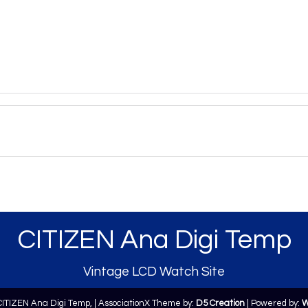
CITIZEN Ana Digi Temp
Vintage LCD Watch Site
CITIZEN Ana Digi Temp,
| AssociationX Theme by:
D5 Creation
| Powered by:
W