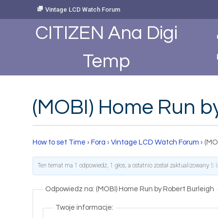
Skip
Vintage LCD Watch Forum
to
Content
CITIZEN Ana Digi
Temp
(MOBI) Home Run by
How to set Time
›
Fora
›
Vintage LCD Watch Forum
›
(MO
Ten temat ma 1 odpowiedź, 1 głos, a ostatnio został zaktualizowany
5 
Odpowiedz na: (MOBI) Home Run by Robert Burleigh
Twoje informacje: