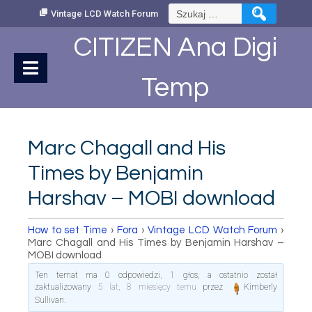
Skip
Szukaj:
Vintage LCD Watch Forum
to
Content
CITIZEN Ana Digi
Temp
Marc Chagall and His
Times by Benjamin
Harshav – MOBI download
How to set Time
›
Fora
›
Vintage LCD Watch Forum
›
Marc Chagall and His Times by Benjamin Harshav –
MOBI download
Ten temat ma 0 odpowiedzi, 1 głos, a ostatnio został
zaktualizowany
5 lat, 8 miesięcy temu
przez
Kimberly
Sullivan
.