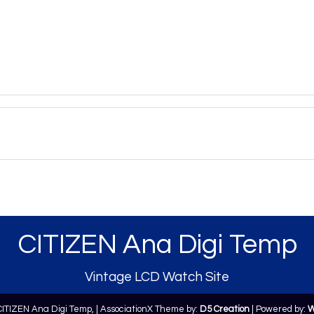
CITIZEN Ana Digi Temp
Vintage LCD Watch Site
CITIZEN Ana Digi Temp,
| AssociationX Theme by:
D5 Creation
| Powered by:
W