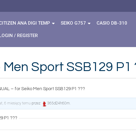
CITIZEN ANA DIGI TEMP
SEIKO G757
CASIO DB-310
LOGIN / REGISTER
o Men Sport SSB129 P1 
UAL – for Seiko Men Sport SSB129 P1 ???
lat, 6 miesięcy temu
przez
365d24h60m
.
9 P1 ???