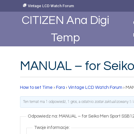
Skip
Vintage LCD Watch Forum
to
Content
CITIZEN Ana Digi
Temp
MANUAL – for Seik
How to set Time
›
Fora
›
Vintage LCD Watch Forum
›
MAN
Ten temat ma 1 odpowiedź, 1 głos, a ostatnio został zaktualizowany
5 
Odpowiedz na: MANUAL – for Seiko Men Sport SSB12
Twoje informacje: