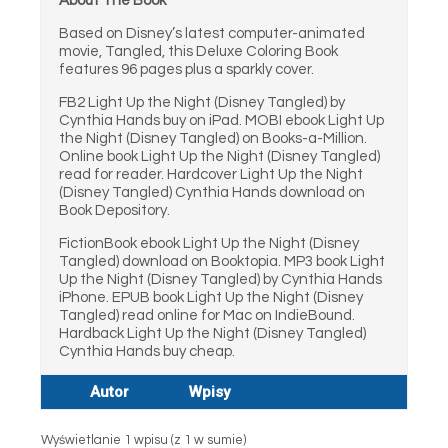
About The Book
Based on Disney’s latest computer-animated
movie, Tangled, this Deluxe Coloring Book
features 96 pages plus a sparkly cover.
FB2 Light Up the Night (Disney Tangled) by
Cynthia Hands buy on iPad. MOBI ebook Light Up
the Night (Disney Tangled) on Books-a-Million.
Online book Light Up the Night (Disney Tangled)
read for reader. Hardcover Light Up the Night
(Disney Tangled) Cynthia Hands download on
Book Depository.
FictionBook ebook Light Up the Night (Disney
Tangled) download on Booktopia. MP3 book Light
Up the Night (Disney Tangled) by Cynthia Hands
iPhone. EPUB book Light Up the Night (Disney
Tangled) read online for Mac on IndieBound.
Hardback Light Up the Night (Disney Tangled)
Cynthia Hands buy cheap.
Autor
Wpisy
Wyświetlanie 1 wpisu (z 1 w sumie)