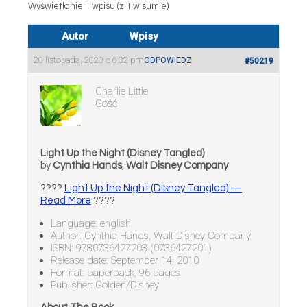
Wyświetlanie 1 wpisu (z 1 w sumie)
Autor
Wpisy
20 listopada, 2020 o 6:32 pm
ODPOWIEDZ
#50219
Charlie Little
Gość
Light Up the Night (Disney Tangled)
by
Cynthia Hands
,
Walt Disney Company
????
Light Up the Night (Disney Tangled) —
Read More
????
Language: english
Author: Cynthia Hands, Walt Disney Company
ISBN: 9780736427203 (0736427201)
Release date: September 14, 2010
Format: paperback, 96 pages
Publisher: Golden/Disney