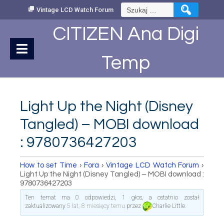
Skip
Szukaj:
Vintage LCD Watch Forum
to
Content
CITIZEN Ana Digi
Temp
Light Up the Night (Disney
Tangled) – MOBI download
: 9780736427203
How to set Time
›
Fora
›
Vintage LCD Watch Forum
›
Light Up the Night (Disney Tangled) – MOBI download :
9780736427203
Ten temat ma 0 odpowiedzi, 1 głos, a ostatnio został
zaktualizowany
5 lat, 8 miesięcy temu
przez
Charlie Little
.