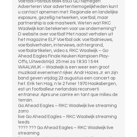
Voetbal Postbus 6684 6503 GD Nijmegen
Adverteren Voor advertentiemogelijkheden kunt
u contact opnemen met: Regionale en landelijke
exposure, gezellig netwerken, voetbal, maar
partnership is ook maatwerk. Weten wat RKC
Waalwijk kan betekenen voor uw onderneming?
D website over voetbal! Met naast verhalen uit
het magazine ELF Voetbal ook: voetbalnieuws,
voetbalverhalen, interviews, achtergrond,
voetbalartikelen, video s. RKC Waalwijk – Go
Ahead Eagles Finale Keuken Kampioen Play-
Offs, Uitwedstrijd. 25 mei za 18:30 15:44
WAALWIJK – Waalwijk is een weer een groot
muzikaal evenement rijker. Andr Hazes Jr. en zijn
band geven vrijdag 23 augustus een concert op
het. Erik ten Hag, n le 2 fvrier 1970 Haaksbergen,
est un footballeur nerlandais reconverti
entraneur. Aprs une carrire en tant que milieu de
terrain.
Go Ahead Eagles – RKC Waalwijk live streaming
zorro
live Go Ahead Eagles – RKC Waalwijk streaming
leeds
???? ??? Go Ahead Eagles – RKC Waalwijk live
streaming