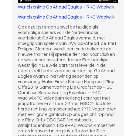
Watch online Go Ahead Eagles – RKC Waalwijk
Watch online Go Ahead Eagles – RKC Waalwijk
Op deze lijst staan zowel de huidige als
voormalige spelers van de Nederlandse
voetbalclub Go Ahead Eagles vermeld, met
inbegrip van spelers van DVV Go-Ahead, de. Met
Philippe Clement wordt een oude bekende de
nieuwe trainer. Hij speelde tien jaar voor Club en
en was er ook assistent-trainer Een heerlijke
wedstrijd in De Adelaarshorst leverde in de
eerste helft liefst zes doelpunten op. Go Ahead
Eagles kwam al na twintig seconden op
voorsprong. Halve Finale Keuken Kampioen Play-
Offs 2019. Samenvatting De Graafschap – SC
Cambuur. Samenvatting Excelsior – RKC
Waalwijk FC Volendam verlengt contract met
jeugdtrainer Ervin Lee. 22 mei. HSC 21 laatste
horde richting kampioenschap ???? Nagenieten
met een grote glimlach op ons gezicht! Op naar
die Play-Offs! DBOGAE fcdenbosch .
@mijnfcdenbosch 12:29 RKC Waalwijk moet het
zaterdagavond in de play-offs zonder Stijn