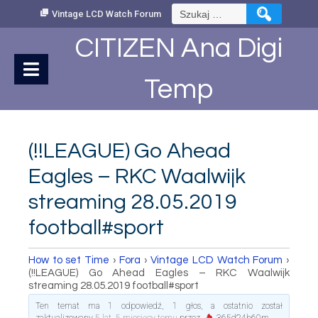
Skip
Szukaj:
Vintage LCD Watch Forum
to
Content
CITIZEN Ana Digi
Temp
(!!LEAGUE) Go Ahead
Eagles – RKC Waalwijk
streaming 28.05.2019
football#sport
How to set Time
›
Fora
›
Vintage LCD Watch Forum
›
(!!LEAGUE) Go Ahead Eagles – RKC Waalwijk
streaming 28.05.2019 football#sport
Ten temat ma 1 odpowiedź, 1 głos, a ostatnio został