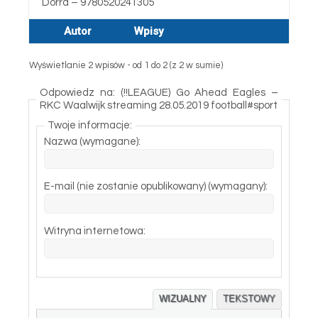
Dorra – 9780520241305
Autor
Wpisy
Wyświetlanie 2 wpisów - od 1 do 2 (z 2 w sumie)
Odpowiedz na: (!!LEAGUE) Go Ahead Eagles –
RKC Waalwijk streaming 28.05.2019 football#sport
Twoje informacje:
Nazwa (wymagane):
E-mail (nie zostanie opublikowany) (wymagany):
Witryna internetowa:
WIZUALNY
TEKSTOWY