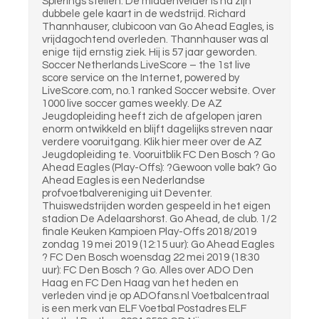
Spierings stellen. De middenvelder is na zijn
dubbele gele kaart in de wedstrijd. Richard
Thannhauser, clubicoon van Go Ahead Eagles, is
vrijdagochtend overleden. Thannhauser was al
enige tijd ernstig ziek. Hij is 57 jaar geworden.
Soccer Netherlands LiveScore – the 1st live
score service on the Internet, powered by
LiveScore.com, no.1 ranked Soccer website. Over
1000 live soccer games weekly. De AZ
Jeugdopleiding heeft zich de afgelopen jaren
enorm ontwikkeld en blijft dagelijks streven naar
verdere vooruitgang. Klik hier meer over de AZ
Jeugdopleiding te. Vooruitblik FC Den Bosch ? Go
Ahead Eagles (Play-Offs): ?Gewoon volle bak? Go
Ahead Eagles is een Nederlandse
profvoetbalvereniging uit Deventer.
Thuiswedstrijden worden gespeeld in het eigen
stadion De Adelaarshorst. Go Ahead, de club. 1/2
finale Keuken Kampioen Play-Offs 2018/2019
zondag 19 mei 2019 (12:15 uur): Go Ahead Eagles
? FC Den Bosch woensdag 22 mei 2019 (18:30
uur): FC Den Bosch ? Go. Alles over ADO Den
Haag en FC Den Haag van het heden en
verleden vind je op ADOfans.nl Voetbalcentraal
is een merk van ELF Voetbal Postadres ELF