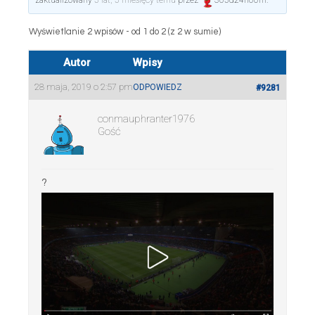
zaktualizowany
5 lat, 5 miesięcy temu
przez
365d24h60m
.
Wyświetlanie 2 wpisów - od 1 do 2 (z 2 w sumie)
Autor
Wpisy
28 maja, 2019 o 2:57 pm
ODPOWIEDZ
#9281
conmauphranter1976
Gość
?