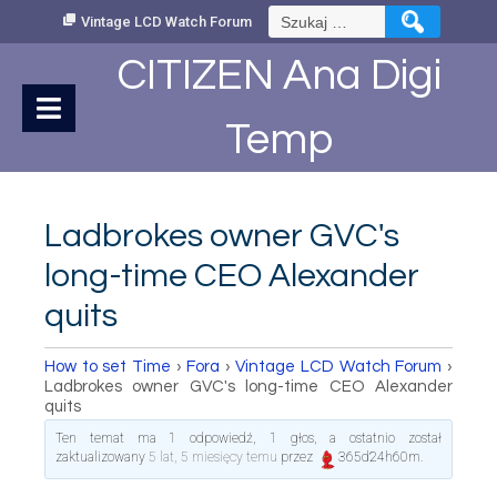
Skip
Szukaj:
Vintage LCD Watch Forum
to
Content
CITIZEN Ana Digi
Temp
Ladbrokes owner GVC's
long-time CEO Alexander
quits
How to set Time
›
Fora
›
Vintage LCD Watch Forum
›
Ladbrokes owner GVC's long-time CEO Alexander
quits
Ten temat ma 1 odpowiedź, 1 głos, a ostatnio został
zaktualizowany
5 lat, 5 miesięcy temu
przez
365d24h60m
.