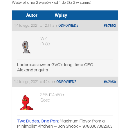
Wyświetlanie 2 wpisów - od 1 do 2 (z 2 w sumie)
Autor
Wpisy
14 lutego, 2021 o 12:11 am
ODPOWIEDZ
#67892
WZ
Gość
Ladbrokes owner GVC's long-time CEO
Alexander quits
14 lutego, 2021 o 4:24 pm
ODPOWIEDZ
#67950
365d24h60m
Gość
Two Dudes, One Pan
: Maximum Flavor from a
Minimalist Kitchen – Jon Shook – 9780307382603