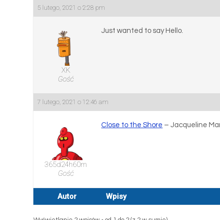
5 lutego, 2021 o 2:28 pm
Just wanted to say Hello.
XK
Gość
7 lutego, 2021 o 12:46 am
Close to the Shore
– Jacqueline Ma
365d24h60m
Gość
Autor
Wpisy