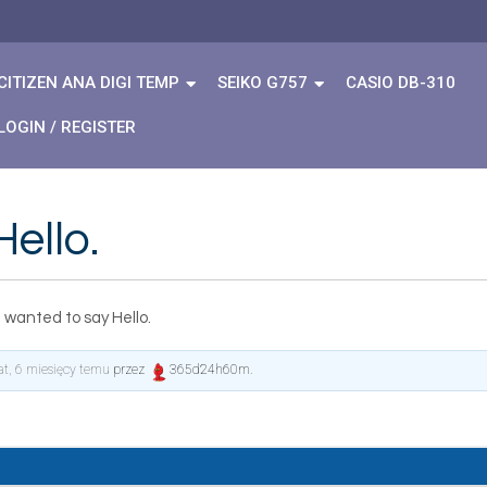
CITIZEN ANA DIGI TEMP
SEIKO G757
CASIO DB-310
LOGIN / REGISTER
ello.
 wanted to say Hello.
lat, 6 miesięcy temu
przez
365d24h60m
.