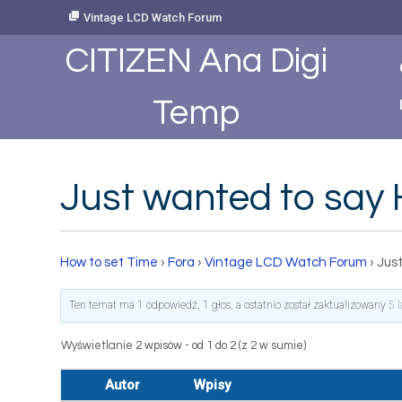
Skip
Vintage LCD Watch Forum
to
Content
CITIZEN Ana Digi
Temp
Just wanted to say H
How to set Time
›
Fora
›
Vintage LCD Watch Forum
›
Just
Ten temat ma 1 odpowiedź, 1 głos, a ostatnio został zaktualizowany
5 
Wyświetlanie 2 wpisów - od 1 do 2 (z 2 w sumie)
Autor
Wpisy