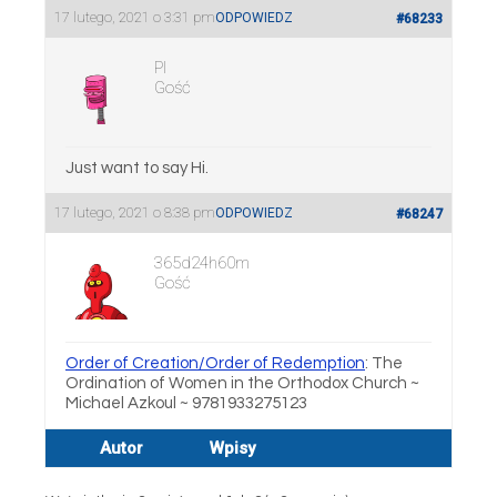
17 lutego, 2021 o 3:31 pm
ODPOWIEDZ
#68233
PI
Gość
Just want to say Hi.
17 lutego, 2021 o 8:38 pm
ODPOWIEDZ
#68247
365d24h60m
Gość
Order of Creation/Order of Redemption
: The
Ordination of Women in the Orthodox Church ~
Michael Azkoul ~ 9781933275123
Autor
Wpisy