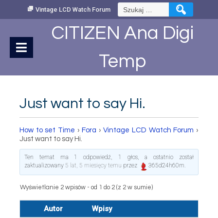
Skip
Szukaj:
Vintage LCD Watch Forum
to
Content
CITIZEN Ana Digi
Temp
Just want to say Hi.
How to set Time
›
Fora
›
Vintage LCD Watch Forum
›
Just want to say Hi.
Ten temat ma 1 odpowiedź, 1 głos, a ostatnio został
zaktualizowany
5 lat, 5 miesięcy temu
przez
365d24h60m
.
Wyświetlanie 2 wpisów - od 1 do 2 (z 2 w sumie)
Autor
Wpisy