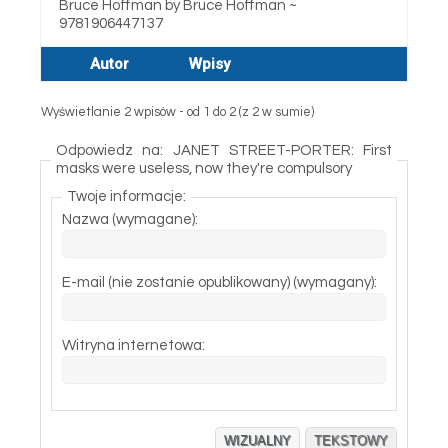
Bruce Hoffman by Bruce Hoffman ~
9781906447137
Autor
Wpisy
Wyświetlanie 2 wpisów - od 1 do 2 (z 2 w sumie)
Odpowiedz na: JANET STREET-PORTER: First
masks were useless, now they're compulsory
Twoje informacje:
Nazwa (wymagane):
E-mail (nie zostanie opublikowany) (wymagany):
Witryna internetowa:
WIZUALNY
TEKSTOWY