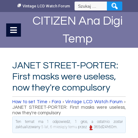
Skip
Szukaj:
Vintage LCD Watch Forum
to
Content
CITIZEN Ana Digi
Temp
JANET STREET-PORTER:
First masks were useless,
now they're compulsory
How to set Time
›
Fora
›
Vintage LCD Watch Forum
›
JANET STREET-PORTER: First masks were useless,
now they're compulsory
Ten temat ma 1 odpowiedź, 1 głos, a ostatnio został
zaktualizowany
5 lat, 6 miesięcy temu
przez
365d24h60m
.