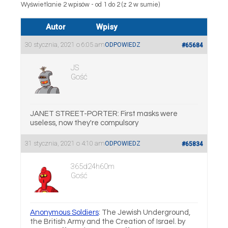
Wyświetlanie 2 wpisów - od 1 do 2 (z 2 w sumie)
Autor
Wpisy
30 stycznia, 2021 o 6:05 am
ODPOWIEDZ
#65684
JS
Gość
JANET STREET-PORTER: First masks were
useless, now they're compulsory
31 stycznia, 2021 o 4:10 am
ODPOWIEDZ
#65834
365d24h60m
Gość
Anonymous Soldiers
: The Jewish Underground,
the British Army and the Creation of Israel. by