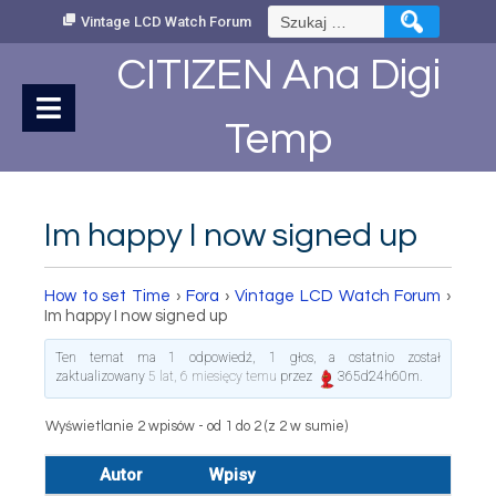
Skip
Szukaj:
Vintage LCD Watch Forum
to
Content
CITIZEN Ana Digi
Temp
Im happy I now signed up
How to set Time
›
Fora
›
Vintage LCD Watch Forum
›
Im happy I now signed up
Ten temat ma 1 odpowiedź, 1 głos, a ostatnio został
zaktualizowany
5 lat, 6 miesięcy temu
przez
365d24h60m
.
Wyświetlanie 2 wpisów - od 1 do 2 (z 2 w sumie)
Autor
Wpisy