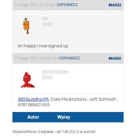
5 lutego, 2021 o 1:41 pm
ODPOWIEDZ
#66632
NK
Gość
Im happy I now signed up
7 lutego, 2021 o 10:39 am
ODPOWIEDZ
#66965
365d24h60m
Gość
365 Buddha PA
: Daily Meditations : Jeff Schmidt :
9781585421435
Autor
Wpisy
Wyświetlanie 2 wpisów - od 1 do 2 (z 2 w sumie)