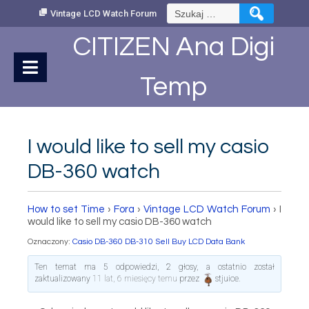
Skip
Szukaj:
Vintage LCD Watch Forum
to
Content
CITIZEN Ana Digi
Temp
I would like to sell my casio
DB-360 watch
How to set Time
›
Fora
›
Vintage LCD Watch Forum
›
I
would like to sell my casio DB-360 watch
Oznaczony:
Casio DB-360 DB-310 Sell Buy LCD Data Bank
Ten temat ma 5 odpowiedzi, 2 głosy, a ostatnio został
zaktualizowany
11 lat, 6 miesięcy temu
przez
stjuice
.