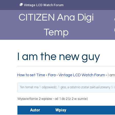
Skip
Vintage LCD Watch Forum
to
Content
CITIZEN Ana Digi
Temp
I am the new guy
How to set Time
›
Fora
›
Vintage LCD Watch Forum
›
I a
Ten temat ma 1 odpowiedź, 1 głos, a ostatnio został zaktualizowany
5 
Wyświetlanie 2 wpisów - od 1 do 2 (z 2 w sumie)
Autor
Wpisy