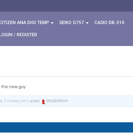
CITIZEN ANA DIGI TEMP
SEIKO G757
CASIO DB-310
LOGIN / REGISTER
m the new guy
lat, 5 miesięcy temu
przez
365d24h60m
.