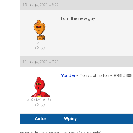
15 lutego, 2021 o 8:22 am
I am the new guy
ZT
Gość
16 lutego, 2021 o 7:21 am
Yonder
~ Tony Johnston ~ 9781586
365d24h60m
Gość
Autor
Wpisy