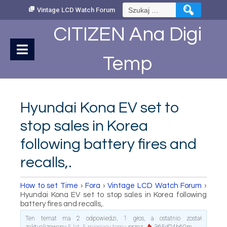
Skip
Szukaj:
Vintage LCD Watch Forum
to
Content
CITIZEN Ana Digi
Temp
Hyundai Kona EV set to
stop sales in Korea
following battery fires and
recalls,.
How to set Time
›
Fora
›
Vintage LCD Watch Forum
›
Hyundai Kona EV set to stop sales in Korea following
battery fires and recalls,.
Ten temat ma 2 odpowiedzi, 1 głos, a ostatnio został