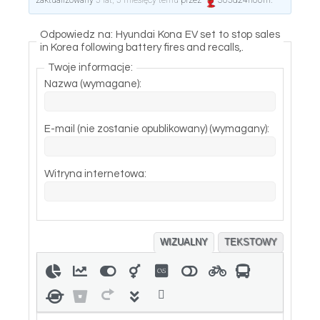
zaktualizowany
5 lat, 5 miesięcy temu
przez
365d24h60m
.
Odpowiedz na: Hyundai Kona EV set to stop sales
in Korea following battery fires and recalls,.
Twoje informacje:
Nazwa (wymagane):
E-mail (nie zostanie opublikowany) (wymagany):
Witryna internetowa:
WIZUALNY
TEKSTOWY