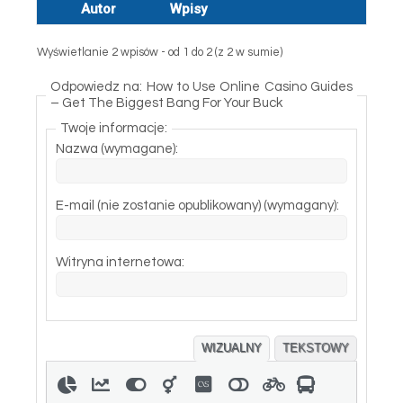
Autor
Wpisy
Wyświetlanie 2 wpisów - od 1 do 2 (z 2 w sumie)
Odpowiedz na: How to Use Online Casino Guides
– Get The Biggest Bang For Your Buck
Twoje informacje:
Nazwa (wymagane):
E-mail (nie zostanie opublikowany) (wymagany):
Witryna internetowa:
WIZUALNY
TEKSTOWY