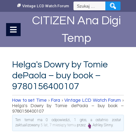
Skip
Szukaj:
Vintage LCD Watch Forum
to
Content
CITIZEN Ana Digi
Temp
Helga's Dowry by Tomie
dePaola – buy book –
9780156400107
How to set Time
›
Fora
›
Vintage LCD Watch Forum
›
Helga's Dowry by Tomie dePaola – buy book –
9780156400107
Ten temat ma 0 odpowiedzi, 1 głos, a ostatnio został
zaktualizowany
5 lat, 7 miesięcy temu
przez
Ashley Sinny
.