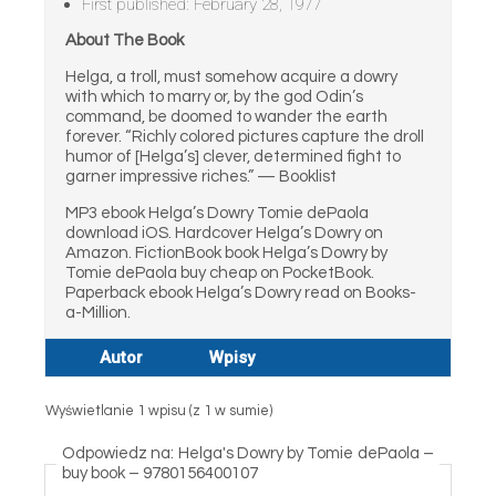
First published: February 28, 1977
About The Book
Helga, a troll, must somehow acquire a dowry
with which to marry or, by the god Odin’s
command, be doomed to wander the earth
forever. “Richly colored pictures capture the droll
humor of [Helga’s] clever, determined fight to
garner impressive riches.” — Booklist
MP3 ebook Helga’s Dowry Tomie dePaola
download iOS. Hardcover Helga’s Dowry on
Amazon. FictionBook book Helga’s Dowry by
Tomie dePaola buy cheap on PocketBook.
Paperback ebook Helga’s Dowry read on Books-
a-Million.
Autor
Wpisy
Wyświetlanie 1 wpisu (z 1 w sumie)
Odpowiedz na: Helga's Dowry by Tomie dePaola –
buy book – 9780156400107