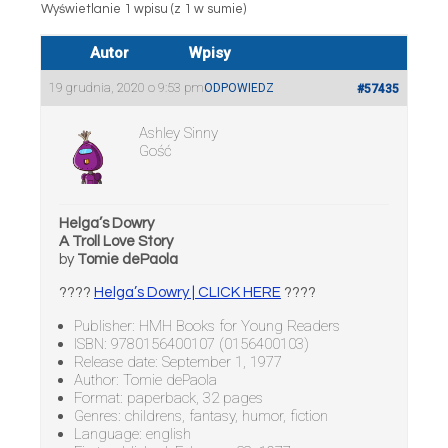
Wyświetlanie 1 wpisu (z 1 w sumie)
Autor
Wpisy
19 grudnia, 2020 o 9:53 pm
ODPOWIEDZ
#57435
Ashley Sinny
Gość
Helga’s Dowry
A Troll Love Story
by
Tomie dePaola
????
Helga’s Dowry | CLICK HERE
????
Publisher: HMH Books for Young Readers
ISBN: 9780156400107 (0156400103)
Release date: September 1, 1977
Author: Tomie dePaola
Format: paperback, 32 pages
Genres: childrens, fantasy, humor, fiction
Language: english